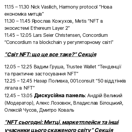
11.15 – 11.30 Nick Vasilich, Harmony protocol “Нова
економіка митців”
11.30 – 11.45 Ярослав Кожухов, Metis “NFT в
экосистемі Ethereum Layer 2”
11.45 – 12.05 Lars Seier Christensen, Concordium
“
Concordium та blockchain у регуляторному світі”
“Світ NFT: що це все таке?” Секція
12.05 – 12.25 Вадим Груша, Trustee Wallet “
Тенденції
та практичне застосування NFT”
12.25 – 12.45 Назар Поливка, 001.consult “
50 віддтінків
лігала в NFT”
Дискусійна панель
12.45 – 13.05
: Андрій Великий
(Модератор), Алекс Лозовюк, Владислав Білоцький,
Олексій Чусов, Дмитро Коваль
“NFT сьогодні: Митці, маркетплейси та інші
учасники цього скаженого світу” Секція