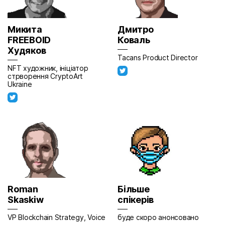
Микита
Дмитро
FREEBOID
Коваль
Худяков
Tacans Product Director
NFT художник, ініціатор
стрворення CryptoArt
Ukraine
Roman
Більше
Skaskiw
спікерів
VP Blockchain Strategy, Voice
буде скоро анонсовано