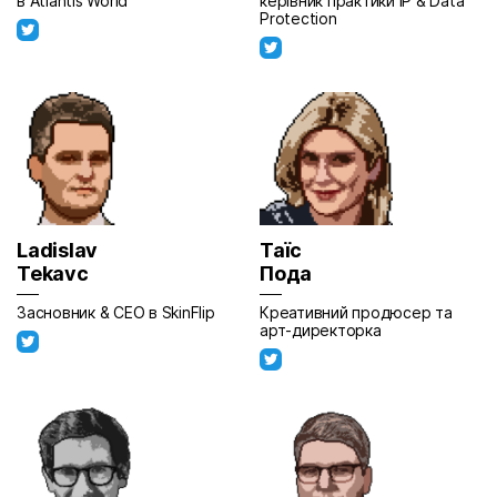
в Atlantis World
керівник практики IP & Data
Protection
Ladislav
Таїс
Tekavc
Пода
Засновник & CEO в SkinFlip
Креативний продюсер та
арт-директорка