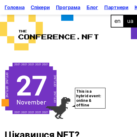
Головна
Спікери
Програма
Блог
Партнери
en
ua
Sister-Event
Як це Було
This is a
hybrid event:
online &
offline
Цікавишся NFT?