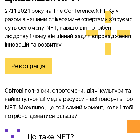
27.11.2021 року на The Conference.NFT Kyiv
разом з нашими спікерами-експертами з'ясуємо
суть феномену NFT, навіщо він потрібен
людству і чому він цінний задля впровадження
інновацій та розвитку.
Реєстрація
Світові поп-зірки, спортсмени, діячі культури та
найпопулярніші медіа ресурси - всі говорять про
NFT. Можливо, це той самий момент, коли і тобі
потрібно дізнатися більше?
Що таке NFT?