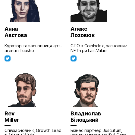
Анна
Алекс
Авєтова
Лозовюк
Куратор та засновниця арт-
CTO в CoinIndex, засновник
агенції Tuasho
NFT-гри LastValue
Rev
Владислав
Miller
Білоцький
Співзасновник, Growth Lead
Бізнес партнер Juscutum,