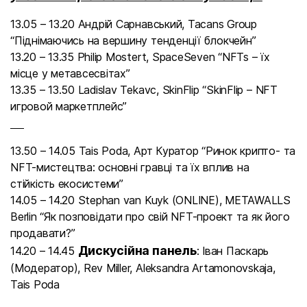
13.05 – 13.20 Андрій Сарнавський, Tacans Group
“Піднімаючись на вершину тенденції блокчейн”
13.20 – 13.35 Philip Mostert, SpaceSeven “NFTs – їх
місце у метавсесвітах”
13.35 – 13.50 Ladislav Tekavc, SkinFlip “SkinFlip – NFT
игровой маркетплейс”
13.50 – 14.05 Tais Poda, Арт Куратор “Ринок крипто- та
NFT-мистецтва: основні гравці та їх вплив на
стійкість екосистеми”
14.05 – 14.20 Stephan van Kuyk (ONLINE), METAWALLS
Berlin “Як позповідати про свій NFT-проект та як його
продавати?”
Дискусійна панель
14.20 – 14.45
: Іван Паскарь
(Модератор), Rev Miller, Aleksandra Artamonovskaja,
Tais Poda