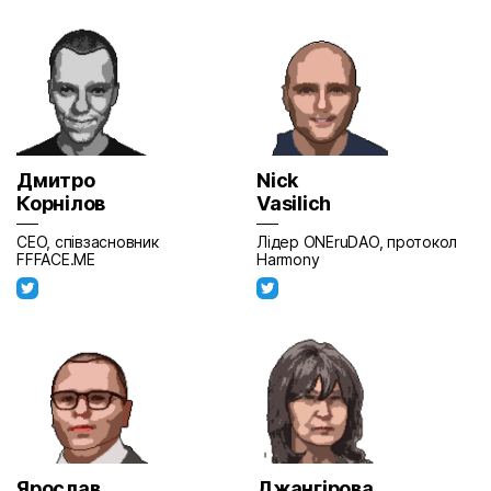
Дмитро
Nick
Корнілов
Vasilich
СЕО, співзасновник
Лідер ONEruDAO, протокол
FFFACE.ME
Harmony
Ярослав
Джангірова