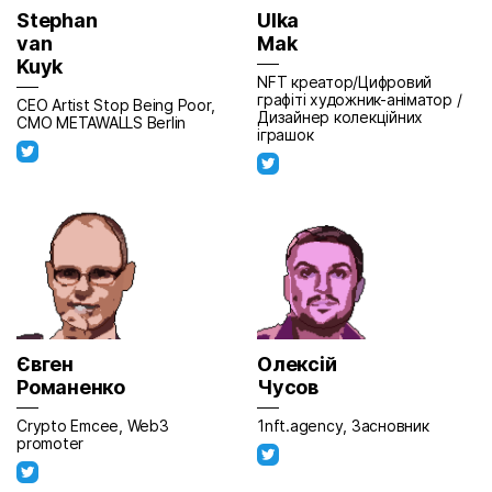
Stephan
Ulka
van
Mak
Kuyk
NFT креатор/Цифровий
графіті художник-аніматор /
CEO Artist Stop Being Poor,
Дизайнер колекційних
CMO METAWALLS Berlin
іграшок
Євген
Олексій
Романенко
Чусов
Crypto Emcee, Web3
1nft.agency, Засновник
promoter