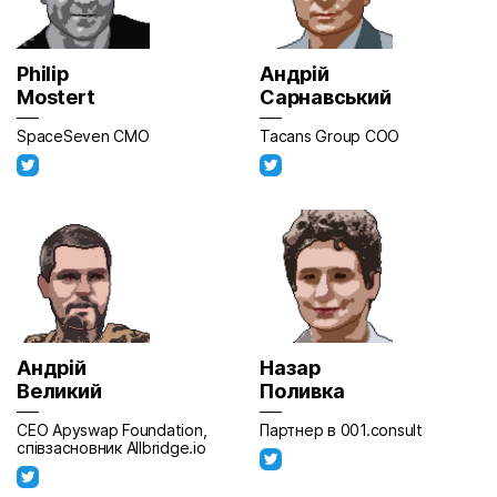
Philip
Андрій
Mostert
Сарнавський
SpaceSeven CMO
Tacans Group COO
Андрій
Назар
Великий
Поливка
CEO Apyswap Foundation,
Партнер в 001.consult
співзасновник Allbridge.io