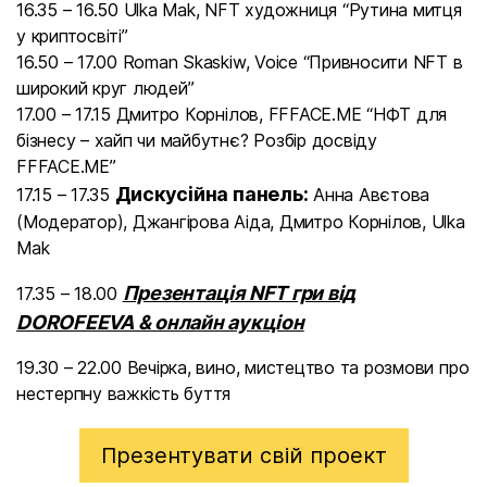
16.35 – 16.50 Ulka Mak, NFT художниця “Рутина митця
у криптосвіті”
16.50 – 17.00 Roman Skaskiw, Voice “Привносити NFT в
широкий круг людей”
17.00 – 17.15 Дмитро Корнілов, FFFACE.ME “НФТ для
бізнесу – хайп чи майбутнє? Розбір досвіду
FFFACE.ME”
Дискусійна панель:
17.15 – 17.35
Анна Авєтова
(Модератор), Джангірова Аіда, Дмитро Корнілов, Ulka
Mak
Презентація NFT гри від
17.35 – 18.00
DOROFEEVA & онлайн аукціон
19.30 – 22.00 Вечірка, вино, мистецтво та розмови про
нестерпну важкість буття
Презентувати свій проект