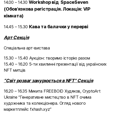
Workshop від SpaceSeven
14.00 – 14.30
(Обов’язкова регістрація. Локація: VIP
кімната)
Кава та балачки у перерві
14.45 – 15.30
Арт Секція
Спеціальна арт-вистава
15.30 – 15.40 Аукціон: творимо історію разом
15.40 – 16.20 5-ти хвилинні презентації від українских
NFT митців
“Світ розваг занурюється в NFT” Секція
16.20 – 16.35 Микита FREEBOID Худяков, CryptoArt
Ukraine “Генеративне мистецтво в NFT очима
художника та колекціонера. Огляд нового
маркетплейс fxhash.xyz”